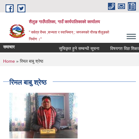
Skip to main content
शैलुङ गाउँपालिका, गाउँ कार्यपालिकाको कार्यालय
" सर्वत्र वैभव ,सभ्यता र स्वाभिमान् ; जनजनको पौरख शैलुङको
निर्माण ।"
समाचार
सुचिकृत हुने सम्बन्धी सूचना
विषयगत विज्ञ शिक्षक स
You are here
Home
» रिमल बाबु श्रेष्ठ
रिमल बाबु श्रेष्ठ