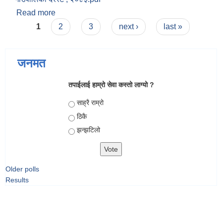
Read more
about शैलुङ गाउँपालिकाको ज्यालादर तथा निर्माण
Pages
सामाग्रीहरुको स्वीकृत गाउँपालिका दररेट , २०८३
1
2
3
next ›
last »
जनमत
तपाईलाई हाम्रो सेवा कस्तो लाग्यो ?
Choices
साह्रै राम्रो
ठिकै
झन्झटिलो
Older polls
Results