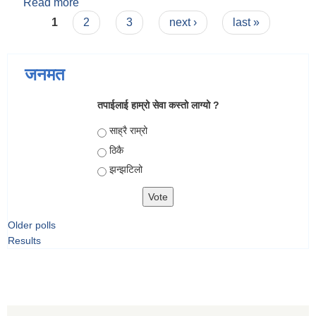
Read more
about आ.व. २०८१/०८२ मा चौथो त्रैमासिक सामाजिक
Pages
सुरक्षा भत्ता प्राप्त गर्ने लाभग्राहीको विवरण
1
2
3
next ›
last »
जनमत
तपाईलाई हाम्रो सेवा कस्तो लाग्यो ?
Choices
साह्रै राम्रो
ठिकै
झन्झटिलो
Older polls
Results